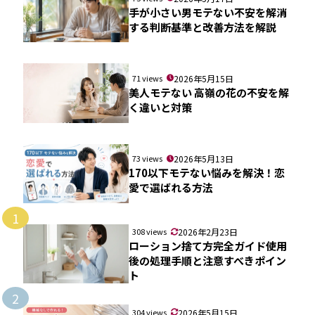
手が小さい男モテない不安を解消
する判断基準と改善方法を解説
71 views
2026年5月15日
美人モテない 高嶺の花の不安を解
く違いと対策
73 views
2026年5月13日
170以下モテない悩みを解決！恋
愛で選ばれる方法
1
308 views
2026年2月23日
ローション捨て方完全ガイド使用
後の処理手順と注意すべきポイン
ト
2
304 views
2026年5月15日