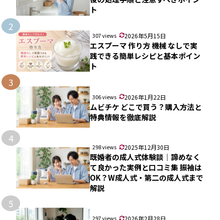
ト
2
307 views
2026年5月15日
エスプーマ 作り方 機械 なしで実
践できる簡単レシピと基本ポイン
ト
3
306 views
2026年1月22日
ムビチケ どこで買う？購入方法と
特典情報を徹底解説
4
298 views
2025年12月30日
既婚者の成人式体験談｜諦めなく
て良かった実例と口コミ集 振袖は
OK？W成人式・第二の成人式まで
解説
5
297 views
2026年2月28日