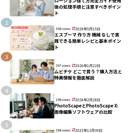
ローション捨て方完全ガイド使用
後の処理手順と注意すべきポイン
ト
2
308 views
2026年5月15日
エスプーマ 作り方 機械 なしで実
践できる簡単レシピと基本ポイン
ト
3
307 views
2026年1月22日
ムビチケ どこで買う？購入方法と
特典情報を徹底解説
4
298 views
2026年2月28日
PhotoScapeとPhotoScape X:
画像編集ソフトウェアの比較
5
298 views
2025年12月30日