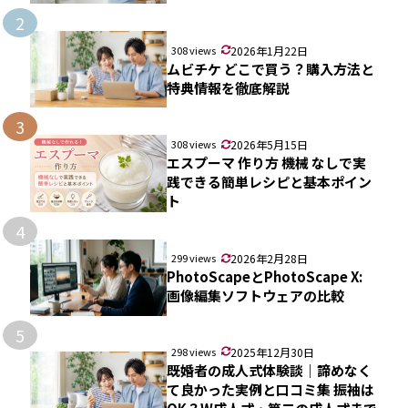
2
308 views
2026年1月22日
ムビチケ どこで買う？購入方法と
特典情報を徹底解説
3
308 views
2026年5月15日
エスプーマ 作り方 機械 なしで実
践できる簡単レシピと基本ポイン
ト
4
299 views
2026年2月28日
PhotoScapeとPhotoScape X:
画像編集ソフトウェアの比較
5
298 views
2025年12月30日
既婚者の成人式体験談｜諦めなく
て良かった実例と口コミ集 振袖は