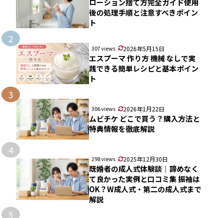
ローション捨て方完全ガイド使用
後の処理手順と注意すべきポイン
ト
2
307 views
2026年5月15日
エスプーマ 作り方 機械 なしで実
践できる簡単レシピと基本ポイン
ト
3
306 views
2026年1月22日
ムビチケ どこで買う？購入方法と
特典情報を徹底解説
4
298 views
2025年12月30日
既婚者の成人式体験談｜諦めなく
て良かった実例と口コミ集 振袖は
OK？W成人式・第二の成人式まで
解説
5