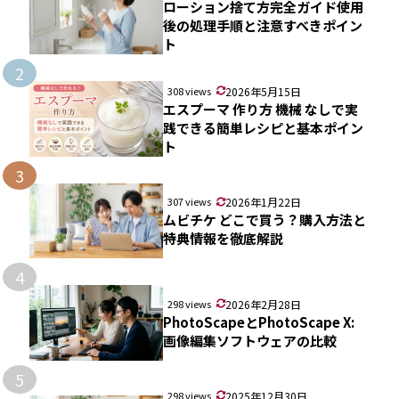
ローション捨て方完全ガイド使用
後の処理手順と注意すべきポイン
ト
2
308 views
2026年5月15日
エスプーマ 作り方 機械 なしで実
践できる簡単レシピと基本ポイン
ト
3
307 views
2026年1月22日
ムビチケ どこで買う？購入方法と
特典情報を徹底解説
4
298 views
2026年2月28日
PhotoScapeとPhotoScape X:
画像編集ソフトウェアの比較
5
298 views
2025年12月30日