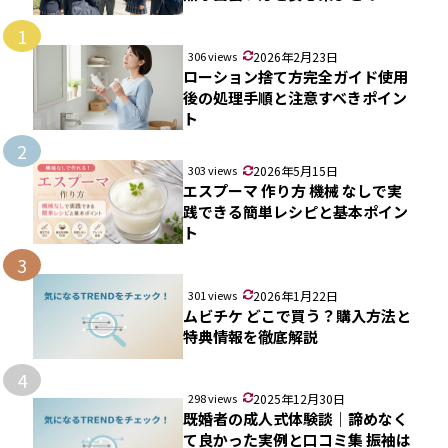
1
306 views
2026年2月23日
ローション捨て方完全ガイド使用
後の処理手順と注意すべきポイン
ト
2
303 views
2026年5月15日
エスプーマ 作り方 機械 なしで実
践できる簡単レシピと基本ポイン
ト
3
301 views
2026年1月22日
ムビチケ どこで買う？購入方法と
特典情報を徹底解説
4
298 views
2025年12月30日
既婚者の成人式体験談｜諦めなく
て良かった実例と口コミ集 振袖は