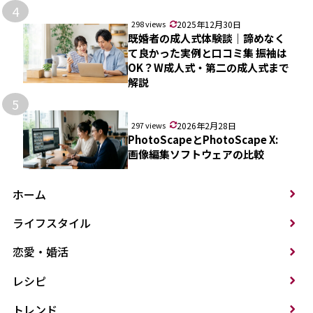
4
298 views
2025年12月30日
既婚者の成人式体験談｜諦めなく
て良かった実例と口コミ集 振袖は
OK？W成人式・第二の成人式まで
解説
5
297 views
2026年2月28日
PhotoScapeとPhotoScape X:
画像編集ソフトウェアの比較
ホーム
ライフスタイル
恋愛・婚活
レシピ
トレンド