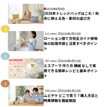
2026年8月8日
2026年トレンドバッグはこれ！秋
冬に映える色・素材の選び方
1
311 views
2026年2月23日
ローション捨て方完全ガイド使用
後の処理手順と注意すべきポイン
ト
2
307 views
2026年5月15日
エスプーマ 作り方 機械 なしで実
践できる簡単レシピと基本ポイン
ト
3
306 views
2026年1月22日
ムビチケ どこで買う？購入方法と
特典情報を徹底解説