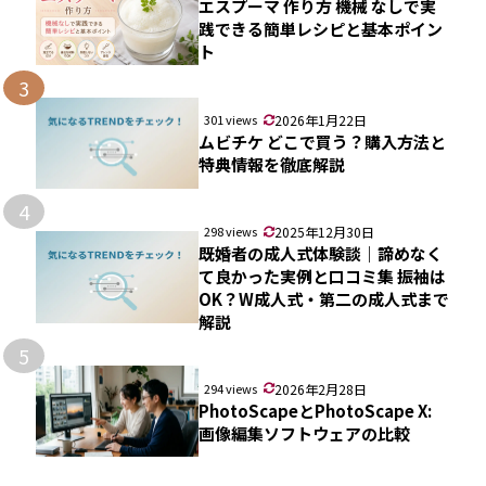
エスプーマ 作り方 機械 なしで実
践できる簡単レシピと基本ポイン
ト
3
301 views
2026年1月22日
ムビチケ どこで買う？購入方法と
特典情報を徹底解説
4
298 views
2025年12月30日
既婚者の成人式体験談｜諦めなく
て良かった実例と口コミ集 振袖は
OK？W成人式・第二の成人式まで
解説
5
294 views
2026年2月28日
PhotoScapeとPhotoScape X:
画像編集ソフトウェアの比較