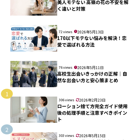
美人モテない 高嶺の花の不安を解
く違いと対策
72 views
2026年5月13日
170以下モテない悩みを解決！恋
愛で選ばれる方法
76 views
2026年5月11日
高校生出会いきっかけの正解｜自
然な出会い方と安心策まとめ
1
306 views
2026年2月23日
ローション捨て方完全ガイド使用
後の処理手順と注意すべきポイン
ト
2
303 views
2026年5月15日