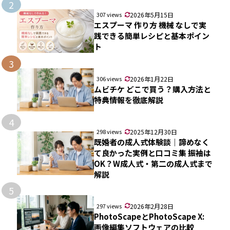
2
307 views
2026年5月15日
エスプーマ 作り方 機械 なしで実
践できる簡単レシピと基本ポイン
ト
3
306 views
2026年1月22日
ムビチケ どこで買う？購入方法と
特典情報を徹底解説
4
298 views
2025年12月30日
既婚者の成人式体験談｜諦めなく
て良かった実例と口コミ集 振袖は
OK？W成人式・第二の成人式まで
解説
5
297 views
2026年2月28日
PhotoScapeとPhotoScape X:
画像編集ソフトウェアの比較