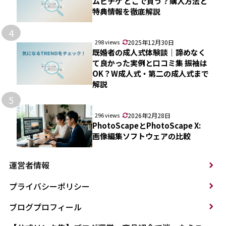
ムビチケ どこで買う？購入方法と
特典情報を徹底解説
4
298 views
2025年12月30日
既婚者の成人式体験談｜諦めなく
て良かった実例と口コミ集 振袖は
OK？W成人式・第二の成人式まで
解説
5
296 views
2026年2月28日
PhotoScapeとPhotoScape X:
画像編集ソフトウェアの比較
運営者情報
プライバシーポリシー
ブログプロフィール