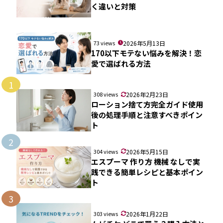
く違いと対策
73 views
2026年5月13日
170以下モテない悩みを解決！恋
愛で選ばれる方法
1
308 views
2026年2月23日
ローション捨て方完全ガイド使用
後の処理手順と注意すべきポイン
ト
2
304 views
2026年5月15日
エスプーマ 作り方 機械 なしで実
践できる簡単レシピと基本ポイン
ト
3
303 views
2026年1月22日