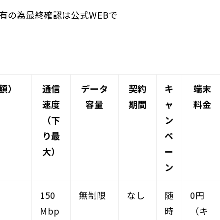
有の為最終確認は公式WEBで
額）
通信
データ
契約
キ
端末
速度
容量
期間
ャ
料金
（下
ン
り最
ペ
大）
ー
ン
150
無制限
なし
随
0円
Mbp
時
（キ