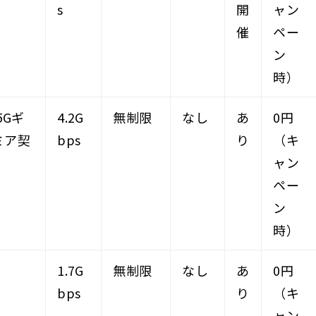
s
開
ャン
催
ペー
ン
時）
5Gギ
4.2G
無制限
なし
あ
0円
ミア契
bps
り
（キ
、
ャン
ペー
ン
時）
1.7G
無制限
なし
あ
0円
bps
り
（キ
ャン