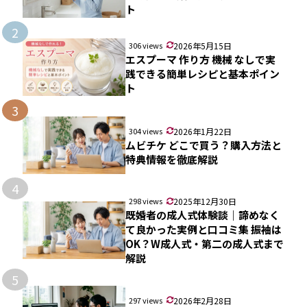
ト
2
306 views
2026年5月15日
エスプーマ 作り方 機械 なしで実
践できる簡単レシピと基本ポイン
ト
3
304 views
2026年1月22日
ムビチケ どこで買う？購入方法と
特典情報を徹底解説
4
298 views
2025年12月30日
既婚者の成人式体験談｜諦めなく
て良かった実例と口コミ集 振袖は
OK？W成人式・第二の成人式まで
解説
5
297 views
2026年2月28日