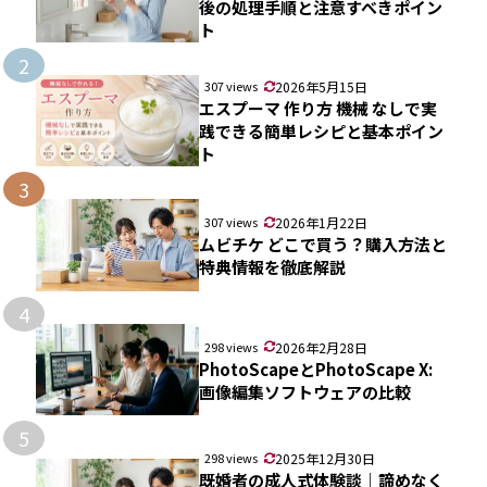
後の処理手順と注意すべきポイン
ト
2
307 views
2026年5月15日
エスプーマ 作り方 機械 なしで実
践できる簡単レシピと基本ポイン
ト
3
307 views
2026年1月22日
ムビチケ どこで買う？購入方法と
特典情報を徹底解説
4
298 views
2026年2月28日
PhotoScapeとPhotoScape X:
画像編集ソフトウェアの比較
5
298 views
2025年12月30日
既婚者の成人式体験談｜諦めなく