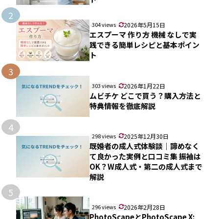
2
304 views
2026年5月15日
エスプーマ 作り方 機械 なしで実
践できる簡単レシピと基本ポイン
ト
3
303 views
2026年1月22日
ムビチケ どこで買う？購入方法と
特典情報を徹底解説
4
298 views
2025年12月30日
既婚者の成人式体験談｜諦めなく
て良かった実例と口コミ集 振袖は
OK？W成人式・第二の成人式まで
解説
5
296 views
2026年2月28日
PhotoScapeとPhotoScape X: