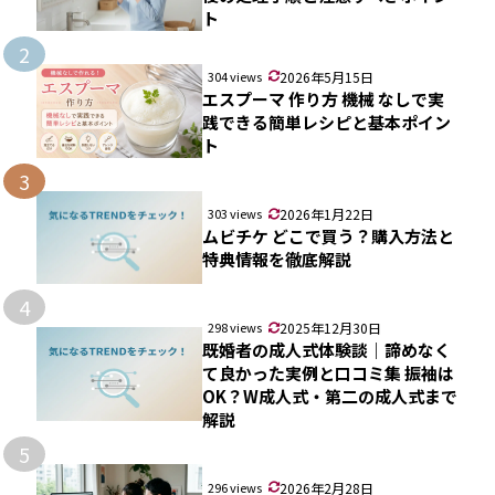
ト
2
304 views
2026年5月15日
エスプーマ 作り方 機械 なしで実
践できる簡単レシピと基本ポイン
ト
3
303 views
2026年1月22日
ムビチケ どこで買う？購入方法と
特典情報を徹底解説
4
298 views
2025年12月30日
既婚者の成人式体験談｜諦めなく
て良かった実例と口コミ集 振袖は
OK？W成人式・第二の成人式まで
解説
5
296 views
2026年2月28日