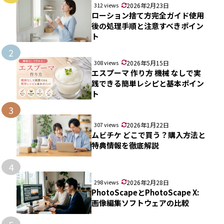
312 views
2026年2月23日
ローション捨て方完全ガイド使用
後の処理手順と注意すべきポイン
ト
2
308 views
2026年5月15日
エスプーマ 作り方 機械 なしで実
践できる簡単レシピと基本ポイン
ト
3
307 views
2026年1月22日
ムビチケ どこで買う？購入方法と
特典情報を徹底解説
4
298 views
2026年2月28日
PhotoScapeとPhotoScape X:
画像編集ソフトウェアの比較