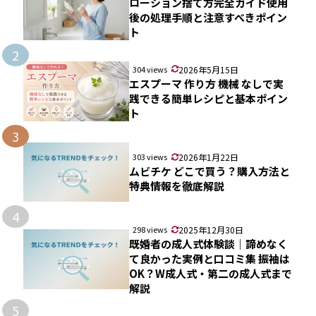
ローション捨て方完全ガイド使用
後の処理手順と注意すべきポイン
ト
2
304 views
2026年5月15日
エスプーマ 作り方 機械 なしで実
践できる簡単レシピと基本ポイン
ト
3
303 views
2026年1月22日
ムビチケ どこで買う？購入方法と
特典情報を徹底解説
4
298 views
2025年12月30日
既婚者の成人式体験談｜諦めなく
て良かった実例と口コミ集 振袖は
OK？W成人式・第二の成人式まで
解説
5