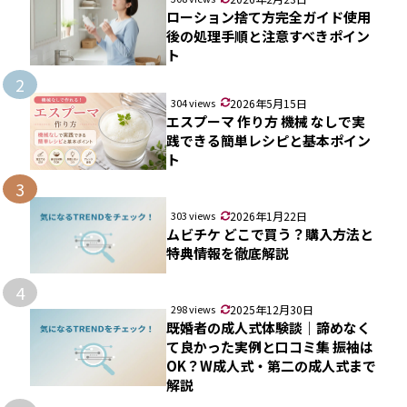
ローション捨て方完全ガイド使用
後の処理手順と注意すべきポイン
ト
2
304 views
2026年5月15日
エスプーマ 作り方 機械 なしで実
践できる簡単レシピと基本ポイン
ト
3
303 views
2026年1月22日
ムビチケ どこで買う？購入方法と
特典情報を徹底解説
4
298 views
2025年12月30日
既婚者の成人式体験談｜諦めなく
て良かった実例と口コミ集 振袖は
OK？W成人式・第二の成人式まで
解説