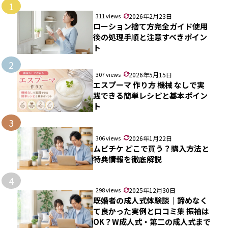
1
311 views
2026年2月23日
ローション捨て方完全ガイド使用
後の処理手順と注意すべきポイン
ト
2
307 views
2026年5月15日
エスプーマ 作り方 機械 なしで実
践できる簡単レシピと基本ポイン
ト
3
306 views
2026年1月22日
ムビチケ どこで買う？購入方法と
特典情報を徹底解説
4
298 views
2025年12月30日
既婚者の成人式体験談｜諦めなく
て良かった実例と口コミ集 振袖は
OK？W成人式・第二の成人式まで